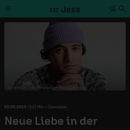
Navigation überspringen
TALKWERK
REPORTAGE
RADIO
DEINE APP
© Cpeter30>, via Wikimedia Commons
CC BY-SA 4.0
PODCASTS
MITMACHEN
20.05.2023
/ 2:27 Min. / Übersetzer
ÜBER UNS
Neue Liebe in der