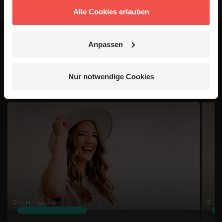
Alle Cookies erlauben
Anpassen
Das könnte dich auch
interessieren
Nur notwendige Cookies
1 / 4
© CCM Magazine
© CC