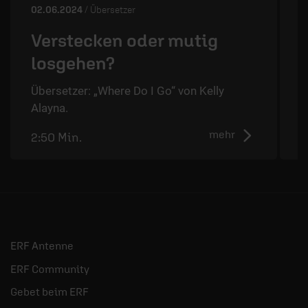
02.06.2024
/ Übersetzer
2
Verstecken oder mutig
losgehen?
Übersetzer: „Where Do I Go“ von Kelly
Ü
Alayna.
A
mehr
2:50 Min.
2
ERF Antenne
ERF Community
Gebet beim ERF