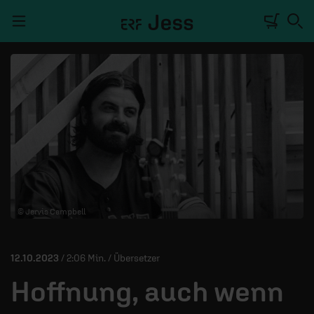
Navigation überspringen
TALKWERK
REPORTAGE
RADIO
DEINE APP
© Jervis Campbell
PODCASTS
MITMACHEN
12.10.2023
/ 2:06 Min. / Übersetzer
ÜBER UNS
Hoffnung, auch wenn