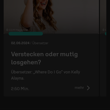
© CCM Magazine
© CC
02.06.2024
/ Übersetzer
2
Verstecken oder mutig
losgehen?
Übersetzer: „Where Do I Go“ von Kelly
Ü
Alayna.
A
mehr
2:50 Min.
2