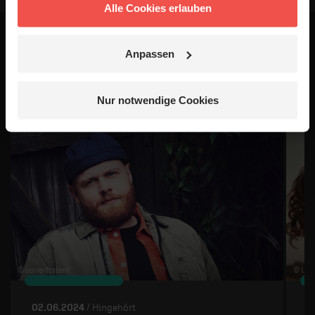
Alle Cookies erlauben
Das könnte dich auch
Anpassen
interessieren
Nur notwendige Cookies
1 / 4
© coverttalent
© Uni
02.06.2024
/ Hingehört
0