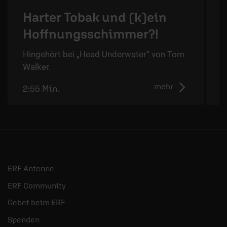
Harter Tobak und (k)ein
Hoffnungsschimmer?!
Hingehört bei „Head Underwater“ von Tom
H
Walker.
u
mehr
2:55 Min.
2
ERF Antenne
ERF Community
Gebet beim ERF
Spenden