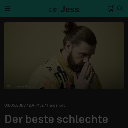
Navigation überspringen
TALKWERK
REPORTAGE
RADIO
DEINE APP
© Universal Music
PODCASTS
MITMACHEN
03.05.2023
/ 2:41 Min. / Hingehört
ÜBER UNS
Der beste schlechte