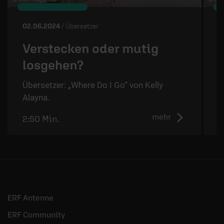
02.06.2024
/ Übersetzer
2
Verstecken oder mutig
losgehen?
Übersetzer: „Where Do I Go“ von Kelly
Ü
Alayna.
A
mehr
2:50 Min.
2
ERF Antenne
ERF Community