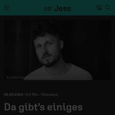
Navigation überspringen
TALKWERK
REPORTAGE
RADIO
DEINE APP
© ESSENTIAL MUSIC PUBLISHING
PODCASTS
MITMACHEN
02.05.2023
/ 2:11 Min. / Übersetzer
ÜBER UNS
Da gibt’s einiges