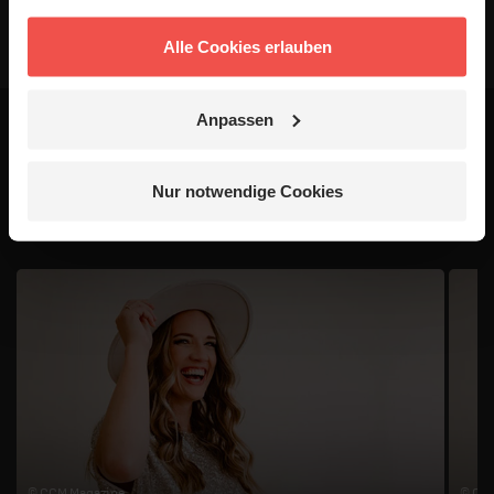
Alle Cookies erlauben
Anpassen
Das könnte dich auch
Nur notwendige Cookies
interessieren
1 / 4
© CCM Magazine
© CC