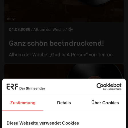
© ERF
04.08.2026
/ Album der Woche
/
Ganz schön beeindruckend!
Album der Woche: „God Is A Person“ von Tenroc.
Zustimmung
Details
Über Cookies
Diese Webseite verwendet Cookies