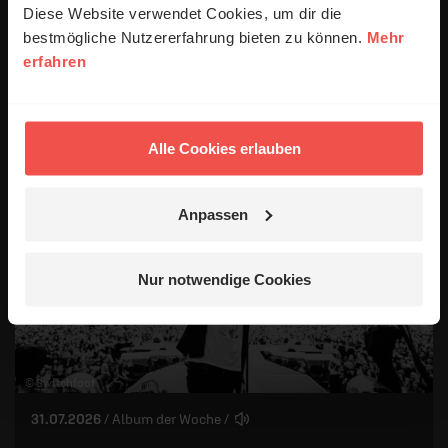
© ERF
Diese Website verwendet Cookies, um dir die
bestmögliche Nutzererfahrung bieten zu können.
Mehr
03.08.2026
/ Album der Woche
/
erfahren
Newcomer oder nicht?
Album der Woche: „God Is A Person“ von Tenroc.
Alle Cookies erlauben
Anpassen
Nur notwendige Cookies
© Switchfoot
31.07.2026
/ Album der Woche
/