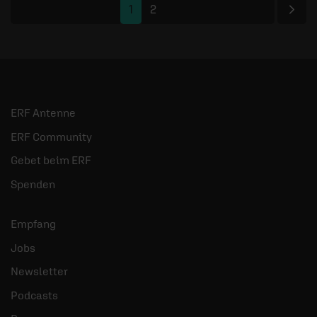
Näc
1
2
ERF Antenne
ERF Community
Gebet beim ERF
Spenden
Empfang
Jobs
Newsletter
Podcasts