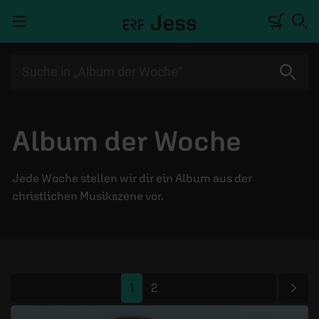
Navigation überspringen
TALKWERK
Album der Woche
REPORTAGE
RADIO
Jede Woche stellen wir dir ein Album aus der
christlichen Musikszene vor.
DEINE APP
PODCASTS
MITMACHEN
Näc
ÜBER UNS
1
2