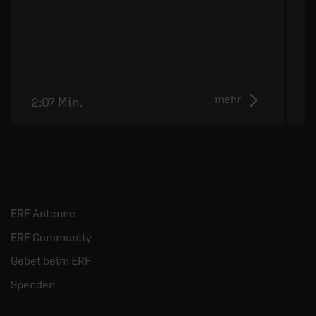
D
G
F
mehr
2:07 Min.
2
ERF Antenne
ERF Community
Gebet beim ERF
Spenden