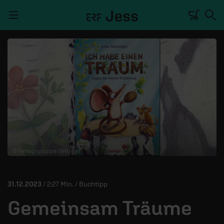
Navigation überspringen
TALKWERK
REPORTAGE
RADIO
DEINE APP
© Verlagsgruppe Oetinger
PODCASTS
MITMACHEN
31.12.2023
/ 2:27 Min. / Buchtipp
ÜBER UNS
Gemeinsam Träume