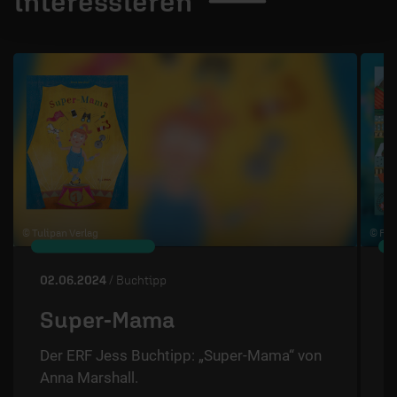
interessieren
1 / 4
© Tulipan Verlag
© Fis
02.06.2024
/ Buchtipp
2
Super-Mama
Der ERF Jess Buchtipp: „Super-Mama“ von
Anna Marshall.