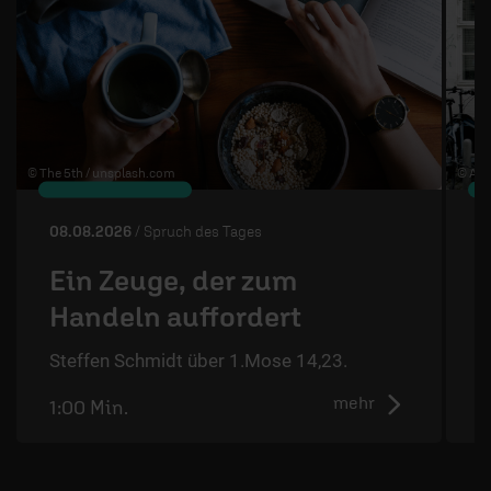
© The 5th /
unsplash.com
© Ann
08.08.2026
/ Spruch des Tages
0
Ein Zeuge, der zum
Handeln auffordert
S
Steffen Schmidt über 1.Mose 14,23.
mehr
1:00 Min.
0