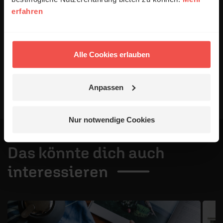
Alle Kommentare werden redaktionell geprüft. Wir behalten
erfahren
uns das Kürzen von Kommentaren vor. Ein Recht auf
Veröffentlichung besteht nicht. Bitte beachten Sie beim
Schreiben Ihres Kommentars unsere
Netiquette
.
Alle Cookies erlauben
Absenden
Anpassen
Nur notwendige Cookies
Das könnte dich auch
interessieren
1 / 4