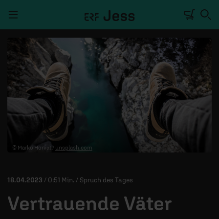
Navigation überspringen
TALKWERK
REPORTAGE
RADIO
DEINE APP
© Marko Horvat /
unsplash.com
PODCASTS
MITMACHEN
18.04.2023
/ 0:51 Min. / Spruch des Tages
ÜBER UNS
Vertrauende Väter