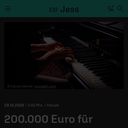
Navigation überspringen
TALKWERK
REPORTAGE
RADIO
DEINE APP
© Claude Gabriel /
unsplash.com
PODCASTS
MITMACHEN
29.12.2022
/ 3:46 Min. / Aktuell
ÜBER UNS
200.000 Euro für