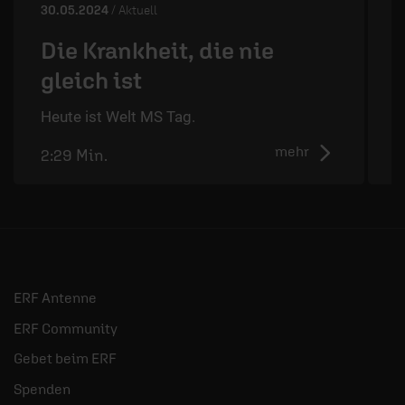
30.05.2024
/ Aktuell
2
Die Krankheit, die nie
gleich ist
D
d
Heute ist Welt MS Tag.
mehr
2:29 Min.
2
ERF Antenne
ERF Community
Gebet beim ERF
Spenden