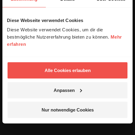
Absenden
Diese Webseite verwendet Cookies
Kommentare (1)
Diese Website verwendet Cookies, um dir die
bestmögliche Nutzererfahrung bieten zu können.
Mehr
erfahren
Die in den Kommentaren geäußerten Inhalte und Meinungen
geben ausschließlich die persönliche Meinung der jeweiligen
Verfasser wieder. Der ERF übernimmt keine Gewähr für die
Richtigkeit, Vollständigkeit oder Rechtmäßigkeit der von
Alle Cookies erlauben
Nutzern veröffentlichten Kommentare.
Anpassen
Peter N.
/
29.12.2022, 11:28 Uhr
Vielen Dank für den Bericht! Beste Grüße!
Nur notwendige Cookies