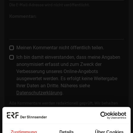
Die E-Mail-Adresse wird nicht veröffentlicht.
Kommentar:
Meinen Kommentar nicht öffentlich teilen.
Ich bin damit einverstanden, dass meine Angaben
anonymisiert erfasst und zum Zweck der
Verbesserung unseres Online-Angebots
ausgewertet werden. Es erfolgt keine Weitergabe
Ihrer Daten an Dritte. Näheres siehe
Datenschutzerklärung
.
Alle Kommentare werden redaktionell geprüft. Wir behalten
uns das Kürzen von Kommentaren vor. Ein Recht auf
Veröffentlichung besteht nicht. Bitte beachten Sie beim
Schreiben Ihres Kommentars unsere
Netiquette
.
Zustimmung
Details
Über Cookies