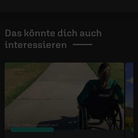
Das könnte dich auch
interessieren
1 / 4
© Nayeli Dalton /
unsplash.com
© Art