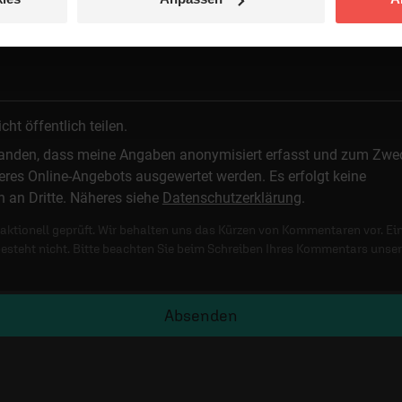
t öffentlich teilen.
standen, dass meine Angaben anonymisiert erfasst und zum Zwe
res Online-Angebots ausgewertet werden. Es erfolgt keine
n an Dritte. Näheres siehe
Datenschutzerklärung
.
ktionell geprüft. Wir behalten uns das Kürzen von Kommentaren vor. Ei
besteht nicht. Bitte beachten Sie beim Schreiben Ihres Kommentars unse
Absenden