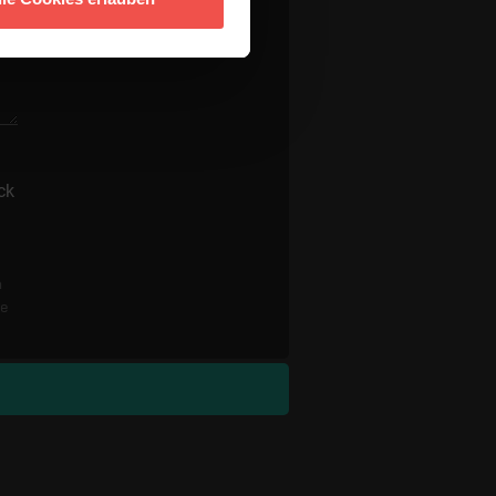
ck
n
re