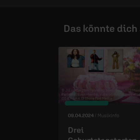
Das könnte dich
© Jill Wellington / pixabay.com | Roundhill Mus
Partners | Sven Mandel, via wikimediacommon
CC BY-SA 4.0
| Shore Fire Media
09.04.2024
/ Musikinfo
Drei