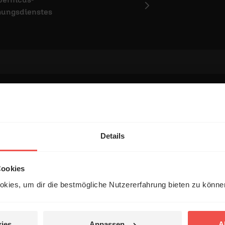
ungsdienstes
entar
Details
Cookies
kies, um dir die bestmögliche Nutzererfahrung bieten zu könn
 veröffentlicht.
ies
Anpassen
A