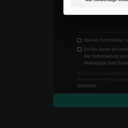
Kommentar:
Meinen Kommentar nich
Ich bin damit einver
der Verbesserung unse
Weitergabe Ihrer Date
Alle Kommentare werden reda
Recht auf Veröffentlichung 
Netiquette
.