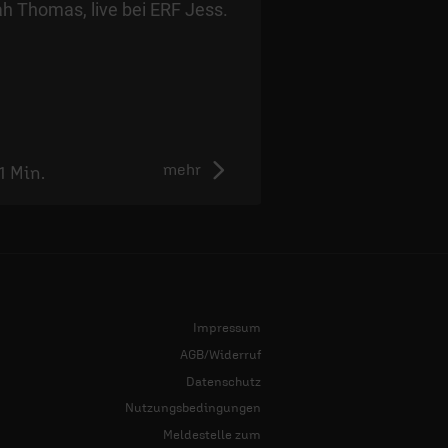
schicke Outf
jah Thomas, live bei ERF Jess.
Das waren die Gr
mehr
11 Min.
2:55 Min.
Impressum
AGB/Widerruf
Datenschutz
Nutzungsbedingungen
Meldestelle zum