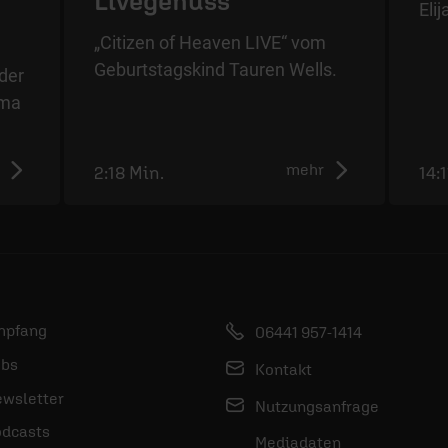
Livegenuss
Eli
„Citizen of Heaven LIVE“ vom
Geburtstagskind Tauren Wells.
der
ama
mehr
2:18 Min.
14:
mpfang
06441 957-1414
bs
Kontakt
wsletter
Nutzungsanfrage
dcasts
Mediadaten