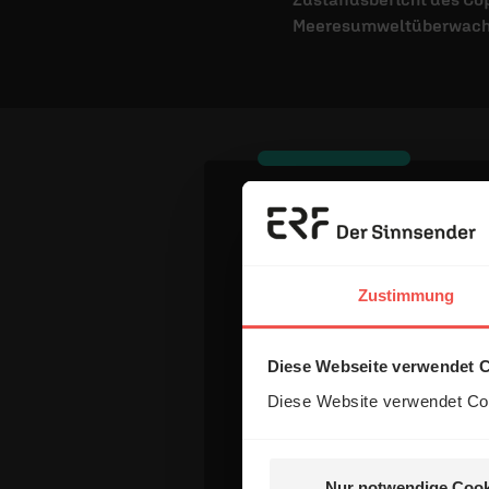
Meeresumweltüberwach
Dein Komm
Zustimmung
Name:
Diese Webseite verwendet 
Diese Website verwendet Coo
E-Mail:
Die E-Mail-Adresse wird nicht
Nur notwendige Cook