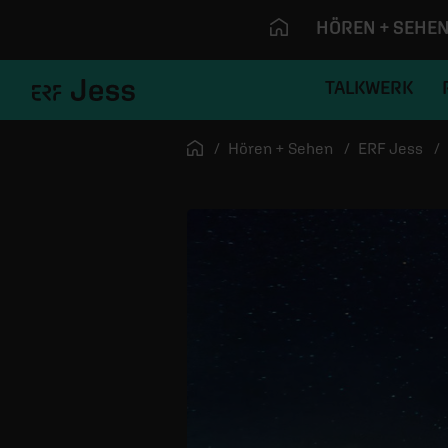
HÖREN + SEHE
TALKWERK
Navigation überspringen
Startseite
Hören + Sehen
ERF Jess