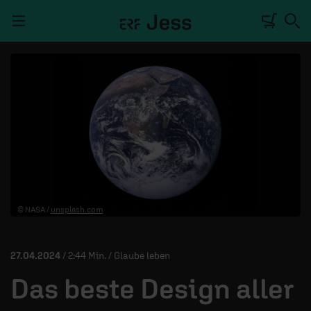
Navigation überspringen
TALKWERK
REPORTAGE
RADIO
DEINE APP
© NASA /
unsplash.com
PODCASTS
MITMACHEN
27.04.2024
/ 2:44 Min. / Glaube leben
ÜBER UNS
Das beste Design aller