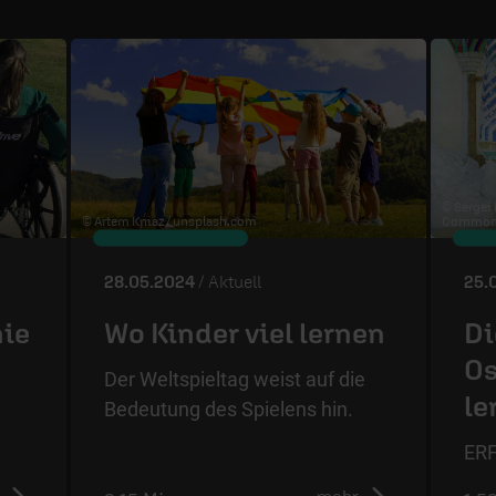
© Sergei
© Artem Kniaz /
unsplash.com
Commons
28.05.2024
/ Aktuell
25.
nie
Wo Kinder viel lernen
Di
Os
Der Weltspieltag weist auf die
le
Bedeutung des Spielens hin.
ERF
mehr