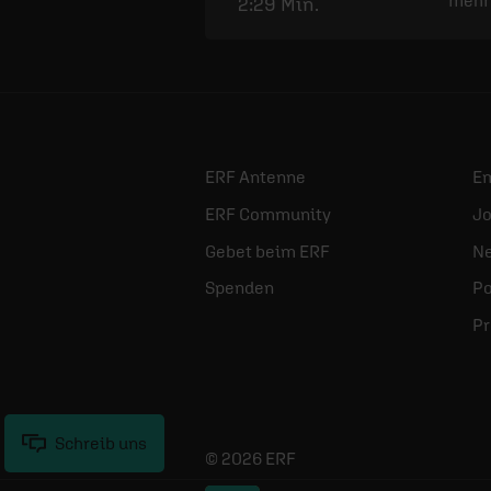
2:29 Min.
ERF Antenne
E
ERF Community
Jo
Gebet beim ERF
Ne
Spenden
Po
Pr
Schreib uns
© 2026 ERF