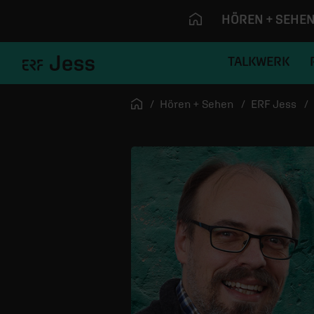
HÖREN + SEHE
TALKWERK
Navigation überspringen
Startseite
Hören + Sehen
ERF Jess