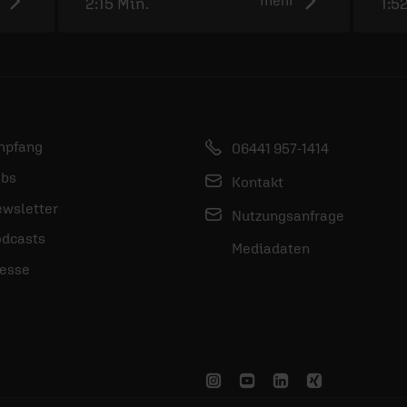
2:15 Min.
1:5
mpfang
06441 957-1414
bs
Kontakt
wsletter
Nutzungsanfrage
dcasts
Mediadaten
esse