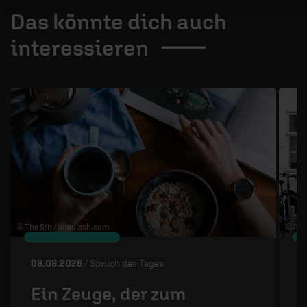
Das könnte dich auch
interessieren
1 / 4
© The 5th /
unsplash.com
© Ann
08.08.2026
/ Spruch des Tages
0
Ein Zeuge, der zum