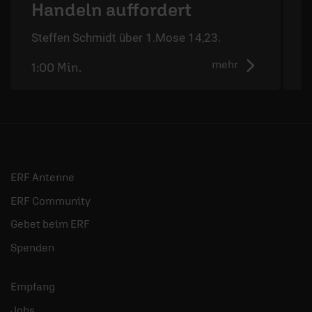
Handeln auffordert
S
Steffen Schmidt über 1.Mose 14,23.
mehr
1:00 Min.
0
ERF Antenne
ERF Community
Gebet beim ERF
Spenden
Empfang
Jobs