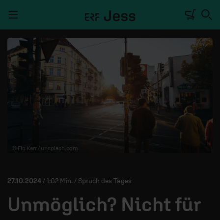
Navigation überspringen
TALKWERK
REPORTAGE
RADIO
DEINE APP
© Flo Karr /
unsplash.com
PODCASTS
MITMACHEN
27.10.2024
/ 1:02 Min. / Spruch des Tages
ÜBER UNS
Unmöglich? Nicht für