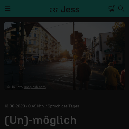
Navigation überspringen
TALKWERK
REPORTAGE
RADIO
DEINE APP
© Flo Karr /
unsplash.com
PODCASTS
MITMACHEN
13.08.2023
/ 0:49 Min. / Spruch des Tages
ÜBER UNS
(Un)-möglich