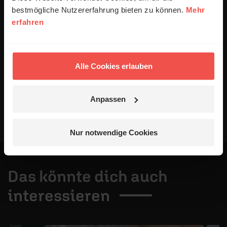
Datenschutzerklärung
.
bestmögliche Nutzererfahrung bieten zu können.
Mehr
erfahren
Alle Kommentare werden redaktionell geprüft. Wir behalten
uns das Kürzen von Kommentaren vor. Ein Recht auf
Veröffentlichung besteht nicht. Bitte beachten Sie beim
Schreiben Ihres Kommentars unsere
Netiquette
.
Alle Cookies erlauben
Absenden
Anpassen
Nur notwendige Cookies
Das könnte dich auch
interessieren
1 / 4