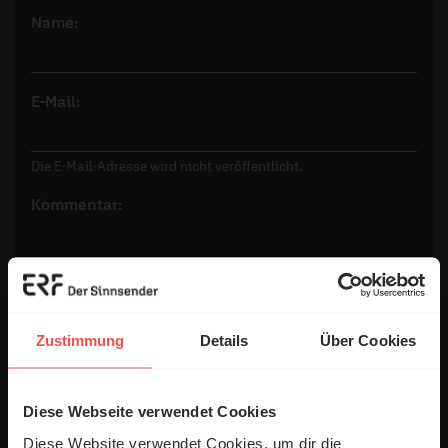
Name:
E-Mail:
Die E-Mail-Adresse wird nicht veröffentlicht.
Kommentar:
Meinen Kommentar nicht öffentlich teilen.
Zustimmung
Details
Über Cookies
Ich bin damit einverstanden, dass meine Angaben
anonymisiert erfasst und zum Zweck der
Verbesserung unseres Online-Angebots
Diese Webseite verwendet Cookies
ausgewertet werden. Es erfolgt keine Weitergabe
Ihrer Daten an Dritte. Näheres siehe
Diese Website verwendet Cookies, um dir die