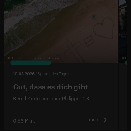
© Neal E Johnson /
unsplash.com
© Flo 
10.08.2026
/ Spruch des Tages
0
Gut, dass es dich gibt
Bernd Kortmann über Philipper 1,3.
S
mehr
0:56 Min.
1