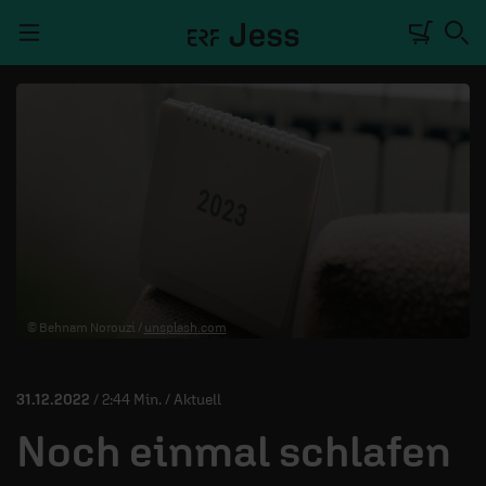
Navigation überspringen
TALKWERK
REPORTAGE
RADIO
DEINE APP
© Behnam Norouzi /
unsplash.com
PODCASTS
MITMACHEN
31.12.2022
/ 2:44 Min. / Aktuell
ÜBER UNS
Noch einmal schlafen