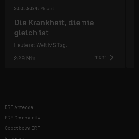
30.05.2024
/ Aktuell
2
Die Krankheit, die nie
gleich ist
D
d
Heute ist Welt MS Tag.
mehr
2:29 Min.
2
ERF Antenne
ERF Community
Gebet beim ERF
Spenden