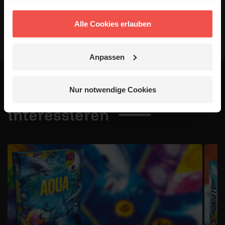
Absenden
Alle Cookies erlauben
Anpassen
Nur notwendige Cookies
Das könnte dich auch
interessieren
1 / 4