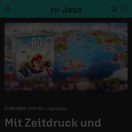
Navigation überspringen
TALKWERK
REPORTAGE
RADIO
DEINE APP
© Piatnik Verlag
PODCASTS
MITMACHEN
27.05.2023
/ 2:54 Min. / Spieletipp
ÜBER UNS
Mit Zeitdruck und