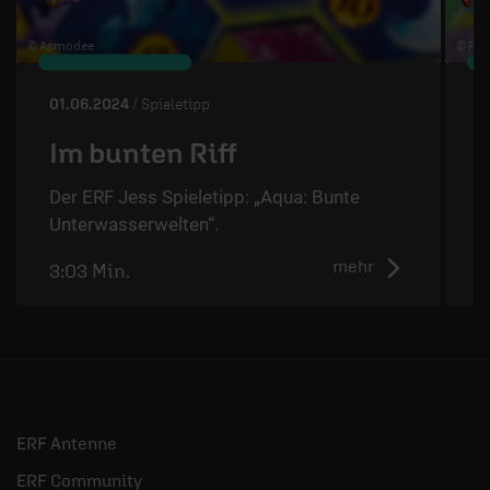
© Asmodee
© Pia
01.06.2024
/ Spieletipp
2
Im bunten Riff
Der ERF Jess Spieletipp: „Aqua: Bunte
D
Unterwasserwelten“.
mehr
3:03 Min.
2
ERF Antenne
ERF Community