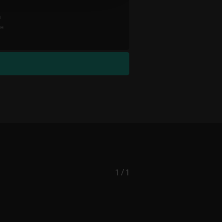
n
re
1 / 1