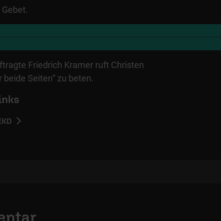
 Gebet.
ragte Friedrich Kramer ruft Christen
r beide Seiten“ zu beten.
inks
EKD
entar