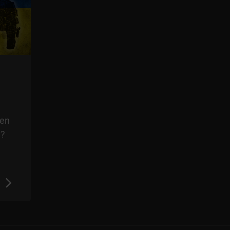
hen
m?