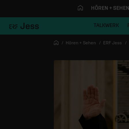
HÖREN + SEHE
TALKWERK
Navigation überspringen
Startseite
Hören + Sehen
ERF Jess