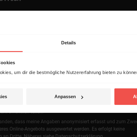
Details
Cookies
 veröffentlicht.
kies, um dir die bestmögliche Nutzererfahrung bieten zu könn
ies
Anpassen
A
t öffentlich teilen.
standen, dass meine Angaben anonymisiert erfasst und zum Zwe
res Online-Angebots ausgewertet werden. Es erfolgt keine
n an Dritte. Näheres siehe
Datenschutzerklärung
.