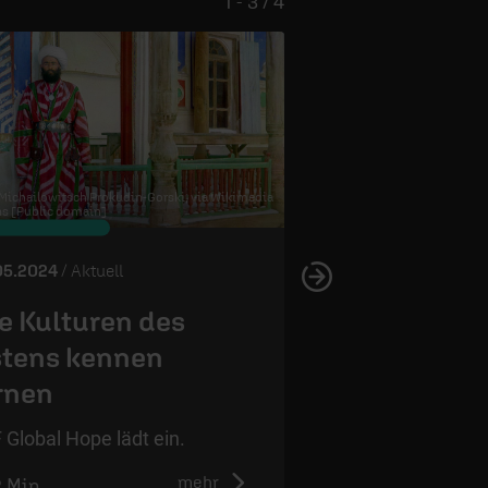
1 - 3 / 4
 Michailowitsch Prokudin-Gorski, via Wikimedia
 [Public domain]
© InstagramFOTOGRAFIN /
pixab
05.2024
/ Aktuell
23.05.2024
/ Aktuell
e Kulturen des
„Die Würde 
tens kennen
Menschen is
rnen
unantastbar
 Global Hope lädt ein.
Das Grundgesetz w
mehr
2 Min.
2:50 Min.