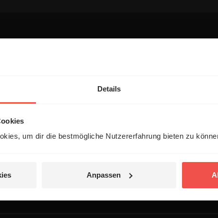
entar
Details
Cookies
kies, um dir die bestmögliche Nutzererfahrung bieten zu könn
 veröffentlicht.
ies
Anpassen
A