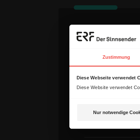
Dein Komm
Name:
Zustimmung
Diese Webseite verwendet 
E-Mail:
Diese Website verwendet Coo
Die E-Mail-Adresse wird nicht
Nur notwendige Cook
Kommentar: