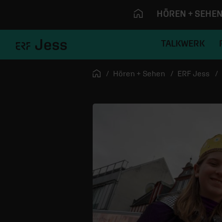
HÖREN + SEHE
TALKWERK
Navigation überspringen
Startseite
Hören + Sehen
ERF Jess