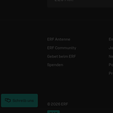
ERF Antenne
E
ERF Community
Jo
Gebet beim ERF
Ne
Spenden
Po
Pr
Schreib uns
© 2026 ERF