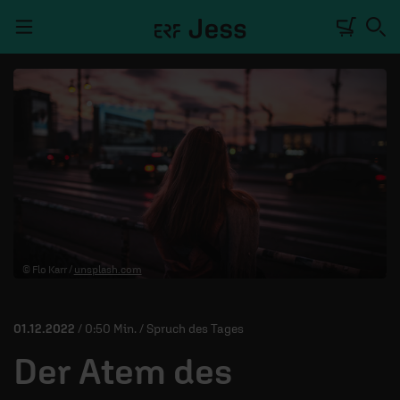
Navigation überspringen
TALKWERK
REPORTAGE
RADIO
DEINE APP
© Flo Karr /
unsplash.com
PODCASTS
MITMACHEN
01.12.2022
/ 0:50 Min. / Spruch des Tages
ÜBER UNS
Der Atem des