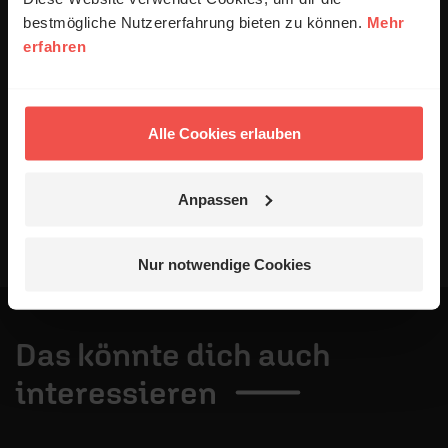
Datenschutzerklärung
.
bestmögliche Nutzererfahrung bieten zu können.
Mehr
erfahren
Alle Kommentare werden redaktionell geprüft. Wir behalten
uns das Kürzen von Kommentaren vor. Ein Recht auf
Veröffentlichung besteht nicht. Bitte beachten Sie beim
Schreiben Ihres Kommentars unsere
Netiquette
.
Alle Cookies erlauben
Absenden
Anpassen
Nur notwendige Cookies
Das könnte dich auch
interessieren
1 / 4