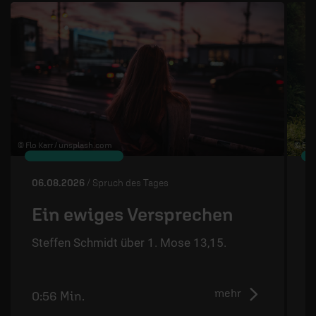
© Flo Karr /
unsplash.com
© Edw
06.08.2026
/ Spruch des Tages
0
Ein ewiges Versprechen
Steffen Schmidt über 1. Mose 13,15.
S
mehr
0:56 Min.
1