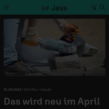
Navigation überspringen
TALKWERK
REPORTAGE
RADIO
DEINE APP
© neelam279 /
pixabay.com
PODCASTS
MITMACHEN
01.04.2024
/ 2:04 Min. / Aktuell
ÜBER UNS
Das wird neu im April