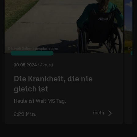
© Nayeli Dalton /
unsplash.com
© Art
30.05.2024
/ Aktuell
2
Die Krankheit, die nie
gleich ist
D
d
Heute ist Welt MS Tag.
mehr
2:29 Min.
2