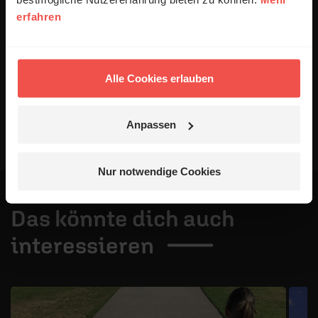
Alle Kommentare werden redaktionell geprüft. Wir behalten
erfahren
uns das Kürzen von Kommentaren vor. Ein Recht auf
Veröffentlichung besteht nicht. Bitte beachten Sie beim
Schreiben Ihres Kommentars unsere
Netiquette
.
Alle Cookies erlauben
Absenden
Anpassen
Nur notwendige Cookies
Das könnte dich auch
interessieren
1 / 4