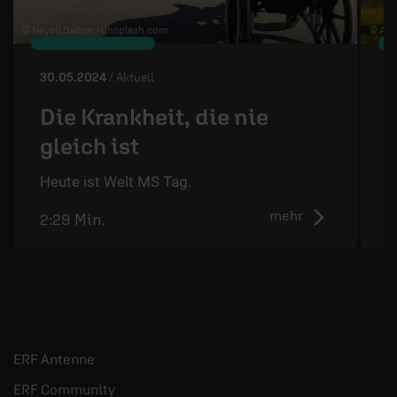
© Nayeli Dalton /
unsplash.com
© Art
30.05.2024
/ Aktuell
2
Die Krankheit, die nie
gleich ist
D
d
Heute ist Welt MS Tag.
mehr
2:29 Min.
2
ERF Antenne
ERF Community