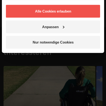
Alle Cookies erlauben
Anpassen
Das könnte dich auch
Nur notwendige Cookies
interessieren
1 / 4