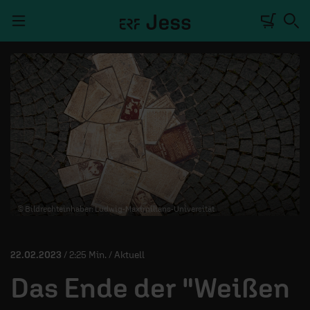
Navigation überspringen
TALKWERK
REPORTAGE
RADIO
DEINE APP
© Bildrechteinhaber: Ludwig-Maximilians-Universität
PODCASTS
MITMACHEN
22.02.2023
/ 2:25 Min. / Aktuell
ÜBER UNS
Das Ende der "Weißen