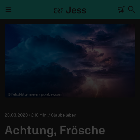
Navigation überspringen
TALKWERK
REPORTAGE
RADIO
DEINE APP
© FelixMittermeier /
pixabay.com
PODCASTS
MITMACHEN
23.03.2023
/ 2:16 Min. / Glaube leben
ÜBER UNS
Achtung, Frösche