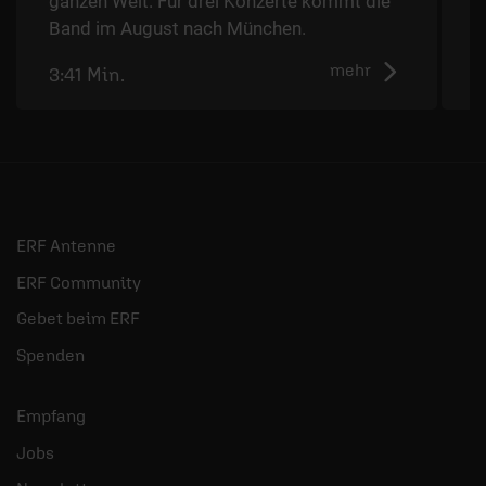
ganzen Welt. Für drei Konzerte kommt die
Band im August nach München.
mehr
3:41 Min.
2
ERF Antenne
ERF Community
Gebet beim ERF
Spenden
Empfang
Jobs