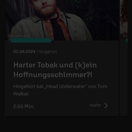
© coverttalent
© Uni
02.06.2024
/ Hingehört
0
Harter Tobak und (k)ein
Hoffnungsschimmer?!
Hingehört bei „Head Underwater“ von Tom
H
Walker.
u
mehr
2:55 Min.
2