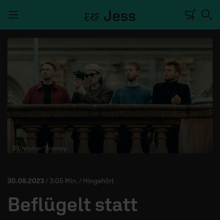
Navigation überspringen
TALKWERK
REPORTAGE
RADIO
DEINE APP
© Christian Thierney
PODCASTS
MITMACHEN
30.08.2023
/ 3:05 Min. / Hingehört
ÜBER UNS
Beflügelt statt