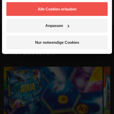
Alle Cookies erlauben
Anpassen
Das könnte dich auch
Nur notwendige Cookies
interessieren
1 / 4