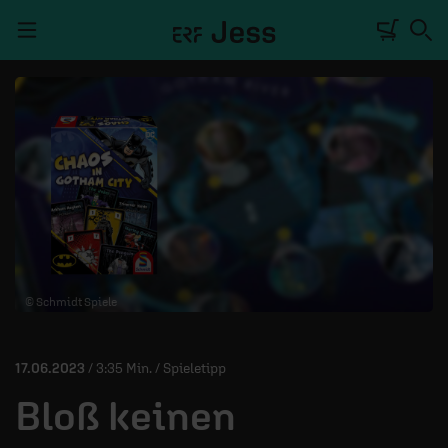
Navigation überspringen
TALKWERK
REPORTAGE
RADIO
DEINE APP
© Schmidt Spiele
PODCASTS
MITMACHEN
17.06.2023
/ 3:35 Min. / Spieletipp
ÜBER UNS
Bloß keinen