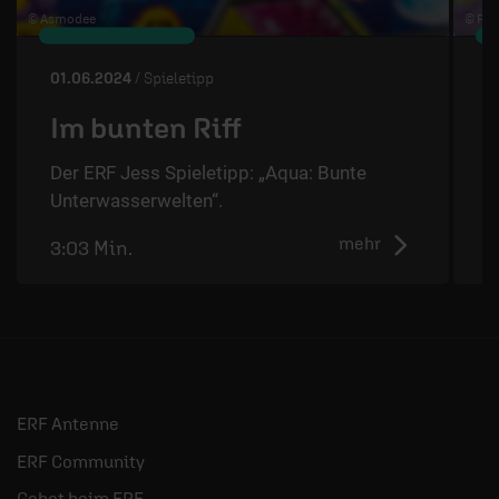
© Asmodee
© Pia
01.06.2024
/ Spieletipp
2
Im bunten Riff
Der ERF Jess Spieletipp: „Aqua: Bunte
D
Unterwasserwelten“.
mehr
3:03 Min.
2
ERF Antenne
ERF Community
Gebet beim ERF