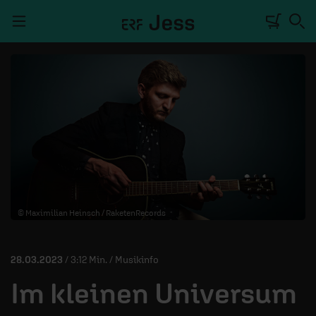
Navigation überspringen
TALKWERK
REPORTAGE
RADIO
DEINE APP
© Maximilian Heinsch / RaketenRecords
PODCASTS
MITMACHEN
28.03.2023
/ 3:12 Min. / Musikinfo
ÜBER UNS
Im kleinen Universum