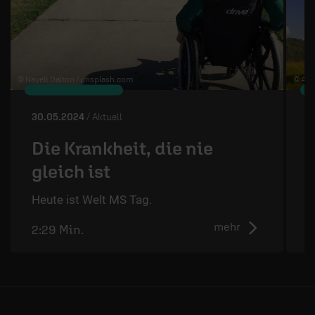
© Nayeli Dalton /
unsplash.com
© Art
30.05.2024
/ Aktuell
2
Die Krankheit, die nie
gleich ist
D
d
Heute ist Welt MS Tag.
mehr
2:29 Min.
2