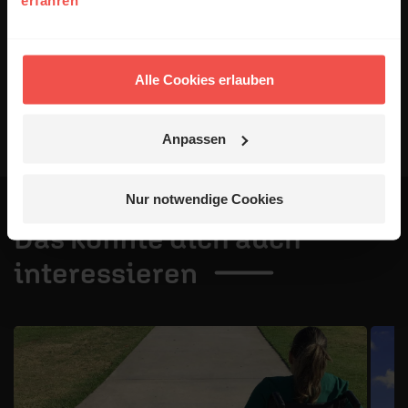
Veröffentlichung besteht nicht. Bitte beachten Sie beim
Schreiben Ihres Kommentars unsere
Netiquette
.
Absenden
Alle Cookies erlauben
Anpassen
Nur notwendige Cookies
Das könnte dich auch
interessieren
1 / 4