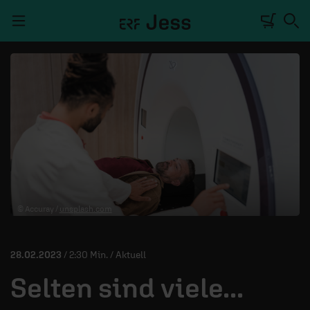
Navigation überspringen
TALKWERK
REPORTAGE
RADIO
DEINE APP
© Accuray /
unsplash.com
PODCASTS
MITMACHEN
28.02.2023
/ 2:30 Min. / Aktuell
ÜBER UNS
Selten sind viele...