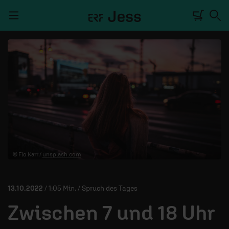
Navigation überspringen
TALKWERK
REPORTAGE
RADIO
DEINE APP
© Flo Karr /
unsplash.com
PODCASTS
MITMACHEN
13.10.2022
/ 1:05 Min. / Spruch des Tages
ÜBER UNS
Zwischen 7 und 18 Uhr