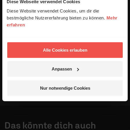
anonymisiert erfasst und zum Zweck der
Diese Webseite verwendet Cookies
Verbesserung unseres Online-Angebots
Diese Website verwendet Cookies, um dir die
ausgewertet werden. Es erfolgt keine Weitergabe
bestmögliche Nutzererfahrung bieten zu können.
Mehr
Ihrer Daten an Dritte. Näheres siehe
erfahren
Datenschutzerklärung
.
Alle Kommentare werden redaktionell geprüft. Wir behalten
uns das Kürzen von Kommentaren vor. Ein Recht auf
Alle Cookies erlauben
Veröffentlichung besteht nicht. Bitte beachten Sie beim
Schreiben Ihres Kommentars unsere
Netiquette
.
Anpassen
Absenden
Nur notwendige Cookies
Das könnte dich auch