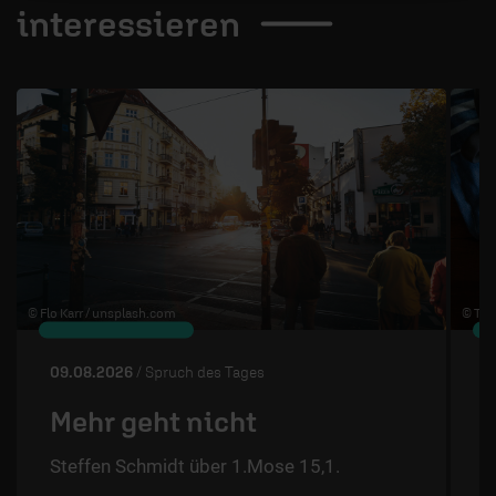
interessieren
1 / 4
© Flo Karr /
unsplash.com
© The
09.08.2026
/ Spruch des Tages
0
Mehr geht nicht
Steffen Schmidt über 1.Mose 15,1.