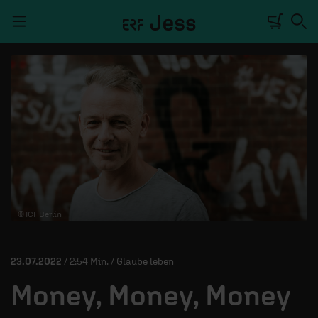
Navigation überspringen
TALKWERK
REPORTAGE
RADIO
DEINE APP
© ICF Berlin
PODCASTS
MITMACHEN
23.07.2022
/ 2:54 Min. / Glaube leben
ÜBER UNS
Money, Money, Money