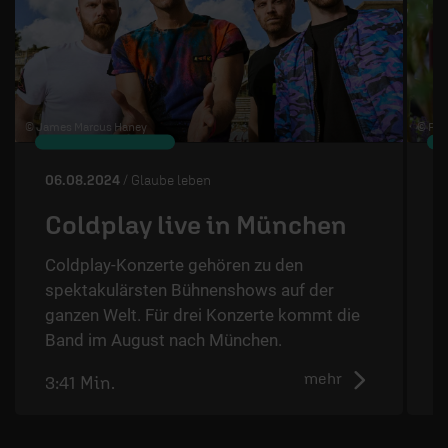
© James Marcus Haney
© Piu
06.08.2024
/ Glaube leben
3
Coldplay live in München
Coldplay-Konzerte gehören zu den
spektakulärsten Bühnenshows auf der
D
ganzen Welt. Für drei Konzerte kommt die
Band im August nach München.
mehr
3:41 Min.
2