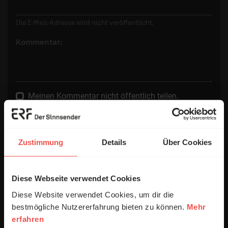
Die E-Mail-Adresse wird nicht veröffentlicht.
Kommentar:
Meinen Kommentar nicht öffentlich teilen.
Ich bin damit einverstanden, dass meine Angaben
anonymisiert erfasst und zum Zweck der
Verbesserung unseres Online-Angebots
Zustimmung
Details
Über Cookies
ausgewertet werden. Es erfolgt keine Weitergabe
Ihrer Daten an Dritte. Näheres siehe
Datenschutzerklärung
.
Diese Webseite verwendet Cookies
Alle Kommentare werden redaktionell geprüft. Wir behalten
Diese Website verwendet Cookies, um dir die
uns das Kürzen von Kommentaren vor. Ein Recht auf
bestmögliche Nutzererfahrung bieten zu können.
Mehr
Veröffentlichung besteht nicht. Bitte beachten Sie beim
erfahren
Schreiben Ihres Kommentars unsere
Netiquette
.