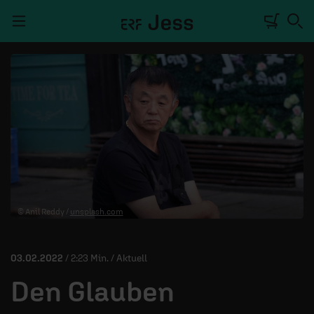
Navigation überspringen
TALKWERK
REPORTAGE
RADIO
DEINE APP
© Anil Reddy /
unsplash.com
PODCASTS
MITMACHEN
03.02.2022
/ 2:23 Min. / Aktuell
ÜBER UNS
Den Glauben