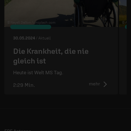
© Nayeli Dalton /
unsplash.com
© Art
30.05.2024
/ Aktuell
2
Die Krankheit, die nie
gleich ist
D
d
Heute ist Welt MS Tag.
mehr
2:29 Min.
2