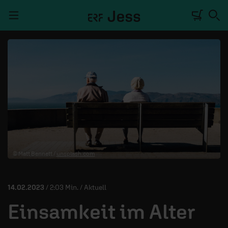
Navigation überspringen
TALKWERK
REPORTAGE
RADIO
DEINE APP
© Matt Bennett /
unsplash.com
PODCASTS
MITMACHEN
14.02.2023
/ 2:03 Min. / Aktuell
ÜBER UNS
Einsamkeit im Alter