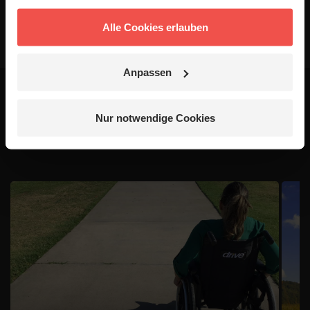
Alle Cookies erlauben
Anpassen
Das könnte dich auch
Nur notwendige Cookies
interessieren
1 / 4