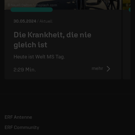
© Nayeli Dalton /
unsplash.com
© Art
30.05.2024
/ Aktuell
2
Die Krankheit, die nie
gleich ist
D
d
Heute ist Welt MS Tag.
mehr
2:29 Min.
2
ERF Antenne
ERF Community