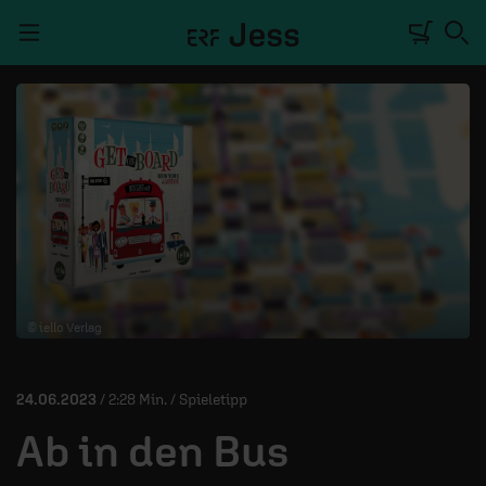
Navigation überspringen
TALKWERK
REPORTAGE
RADIO
DEINE APP
© iello Verlag
PODCASTS
MITMACHEN
24.06.2023
/ 2:28 Min. / Spieletipp
ÜBER UNS
Ab in den Bus