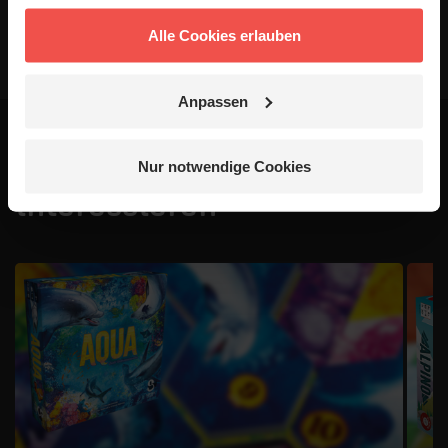
Alle Cookies erlauben
Anpassen
Das könnte dich auch
Nur notwendige Cookies
interessieren
1 / 4