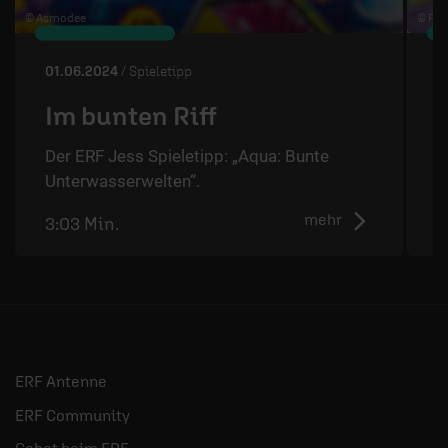
© Asmodee
© Pia
01.06.2024
/ Spieletipp
2
Im bunten Riff
Der ERF Jess Spieletipp: „Aqua: Bunte
D
Unterwasserwelten“.
mehr
3:03 Min.
2
ERF Antenne
ERF Community