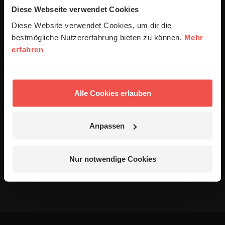
Meinen Kommentar nicht öffentlich teilen.
Diese Webseite verwendet Cookies
Ich bin damit einverstanden, dass meine Angaben
Diese Website verwendet Cookies, um dir die
anonymisiert erfasst und zum Zweck der
bestmögliche Nutzererfahrung bieten zu können.
Mehr
Verbesserung unseres Online-Angebots
erfahren
ausgewertet werden. Es erfolgt keine Weitergabe
Ihrer Daten an Dritte. Näheres siehe
Datenschutzerklärung
.
Alle Cookies erlauben
Alle Kommentare werden redaktionell geprüft. Wir behalten
uns das Kürzen von Kommentaren vor. Ein Recht auf
Veröffentlichung besteht nicht. Bitte beachten Sie beim
Anpassen
Schreiben Ihres Kommentars unsere
Netiquette
.
Absenden
Nur notwendige Cookies