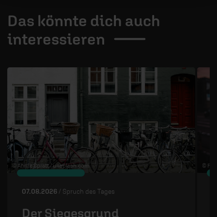
Das könnte dich auch
interessieren
1 / 4
© Annie Spratt /
unsplash.com
© Flo 
07.08.2026
/ Spruch des Tages
0
Der Siegesgrund