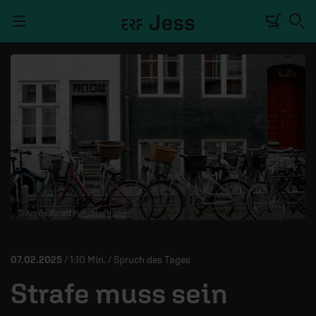
Navigation überspringen
TALKWERK
REPORTAGE
RADIO
DEINE APP
© Annie Spratt /
unsplash.com
PODCASTS
MITMACHEN
07.02.2025
/ 1:10 Min. / Spruch des Tages
ÜBER UNS
Strafe muss sein