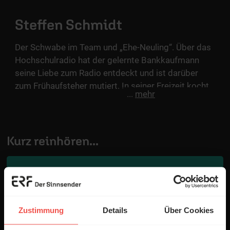
Steffen Schmidt
Der Schwabe im Team und „Ehe-Neuling“. Über das
Hochschulradio hat der gelernte Bankkaufmann
seine Liebe zum Radio entdeckt und ist darüber
zum Frühaufsteher mutiert. In seiner Freizeit kocht
...
mehr
er gerne, wirft ab und zu ein Videospiel in die
Konsole, spielt Gitarre und verfolgt die Bundesliga-
Spiele des VfB Stuttgart mit großer Leidenschaft.
Kurz reinhören...
#7
Wir beide und das liebe Geld
Zustimmung
Details
Über Cookies
...