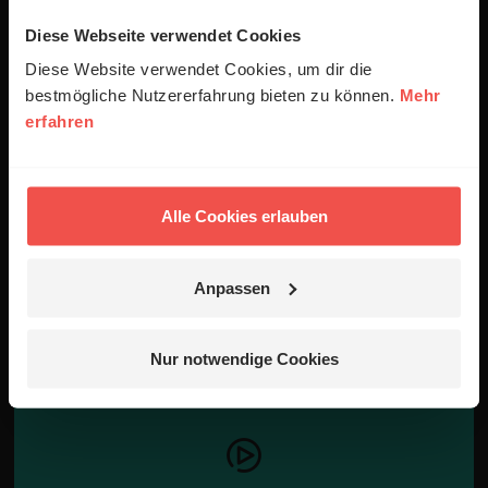
Wieso wir in der Ehe über Geld sprechen
Diese Webseite verwendet Cookies
sollten.
Diese Website verwendet Cookies, um dir die
bestmögliche Nutzererfahrung bieten zu können.
Mehr
erfahren
Alle Cookies erlauben
#6
Du, ich ... und unsere Eltern?!
Anpassen
Wieso es sinnvoll ist, sich in der Ehe mit der
Prägung durch die eigenen Familien zu
Nur notwendige Cookies
beschäftigen.