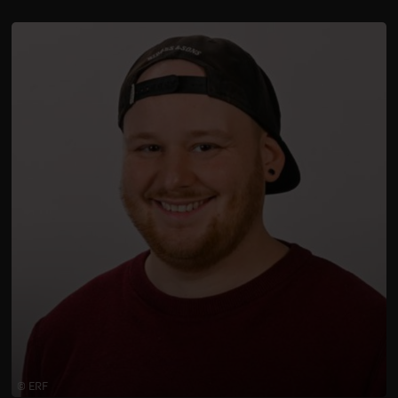
© ERF