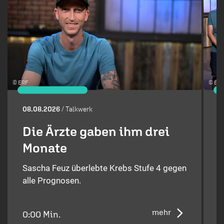
© ERF
© ÉRF
08.08.2026
/ Talkwerk
0
Die Ärzte gaben ihm drei
Monate
Sascha Feuz überlebte Krebs Stufe 4 gegen
T
alle Prognosen.
N
mehr
0:00 Min.
5