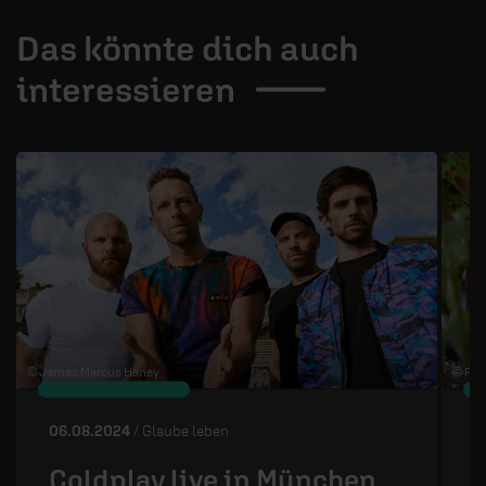
Das könnte dich auch
interessieren
1 / 4
© James Marcus Haney
© Piu
06.08.2024
/ Glaube leben
3
Coldplay live in München