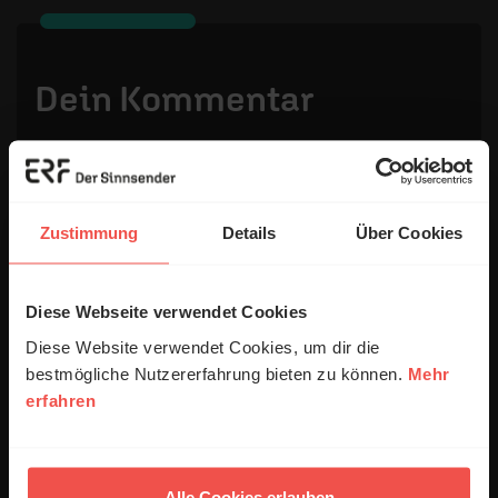
Dein Kommentar
Name:
Zustimmung
Details
Über Cookies
E-Mail:
Diese Webseite verwendet Cookies
Die E-Mail-Adresse wird nicht veröffentlicht.
Diese Website verwendet Cookies, um dir die
bestmögliche Nutzererfahrung bieten zu können.
Mehr
Kommentar:
erfahren
Alle Cookies erlauben