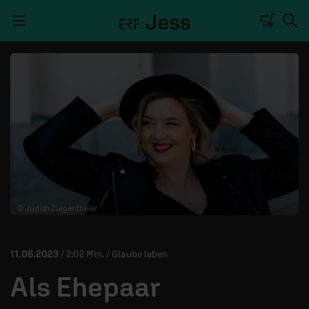
Navigation überspringen
TALKWERK
REPORTAGE
RADIO
DEINE APP
© Judith Ziegenthaler
PODCASTS
MITMACHEN
11.06.2023
/ 2:02 Min. / Glaube leben
ÜBER UNS
Als Ehepaar