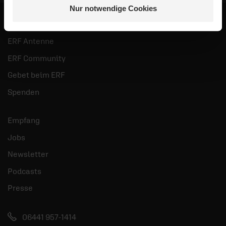
Nur notwendige Cookies
ERF Antenne
ERF Community
Gebet beim ERF
Spenden
Empfang
Jobs
Newsletter
Podcasts
Presse
06441 957-1414