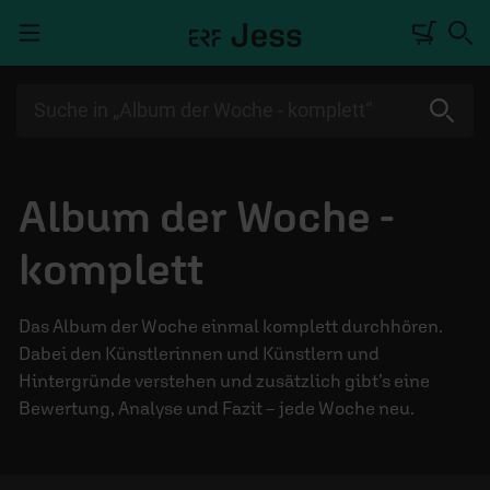
Navigation überspringen
TALKWERK
Album der Woche -
REPORTAGE
komplett
RADIO
DEINE APP
Das Album der Woche einmal komplett durchhören.
PODCASTS
Dabei den Künstlerinnen und Künstlern und
Hintergründe verstehen und zusätzlich gibt’s eine
MITMACHEN
Bewertung, Analyse und Fazit – jede Woche neu.
ÜBER UNS