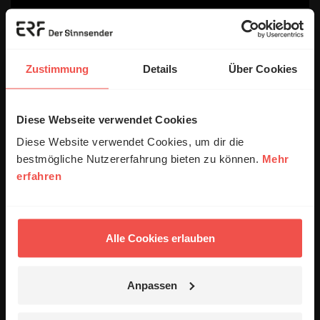
Zustimmung
Details
Über Cookies
Diese Webseite verwendet Cookies
Diese Website verwendet Cookies, um dir die
bestmögliche Nutzererfahrung bieten zu können.
Mehr
© ERF
erfahren
26.07.2026
/ Album der Woche - komplett
/
Ruhig, besonnen, tiefgründig
Alle Cookies erlauben
Das komplette Album der Woche: „Through Line”
von Skye Peterson.
Anpassen