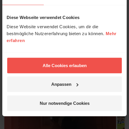
Unterstützen
Social Media
Kontakt
Diese Webseite verwendet Cookies
Diese Website verwendet Cookies, um dir die
Spenden
bestmögliche Nutzererfahrung bieten zu können.
Mehr
erfahren
Letzte ERF
Alle Cookies erlauben
Gottesdienste
1 / 6
Anpassen
Nur notwendige Cookies