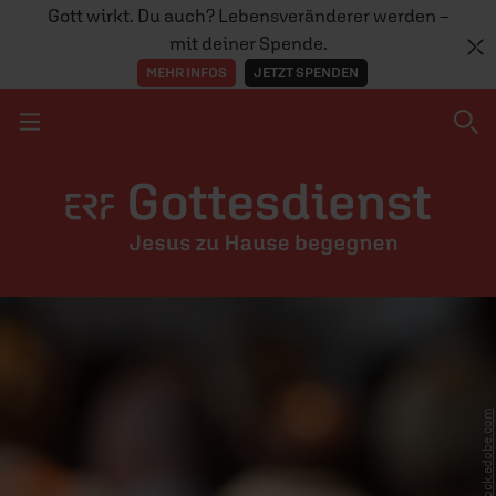
Gott wirkt. Du auch? Lebensveränderer werden –
mit deiner Spende.
MEHR INFOS
JETZT SPENDEN
Navigation überspringen
ÜBER
IN IHRER GEMEINDE
stock.adobe.com