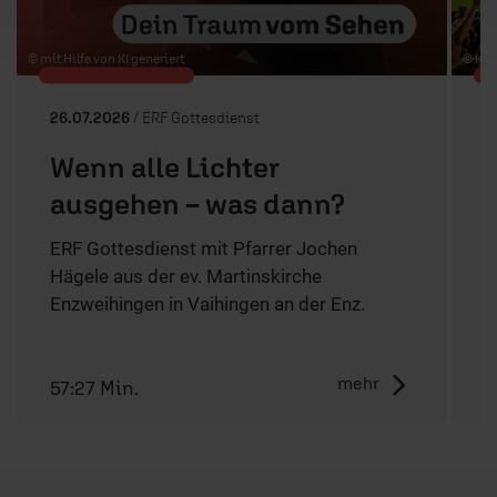
© mit Hilfe von KI generiert
© KI-g
26.07.2026
/ ERF Gottesdienst
1
Wenn alle Lichter
ausgehen – was dann?
ERF Gottesdienst mit Pfarrer Jochen
Hägele aus der ev. Martinskirche
E
Enzweihingen in Vaihingen an der Enz.
G
d
mehr
57:27 Min.
5