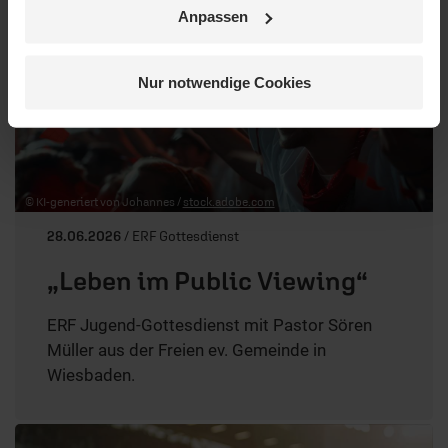
Anpassen
Nur notwendige Cookies
© KI-generiert von Johannes /
stock.adobe.com
28.06.2026
/ ERF Gottesdienst
„Leben im Public Viewing“
ERF Jugend-Gottesdienst mit Pastor Sören
Müller aus der Freien ev. Gemeinde in
Wiesbaden.