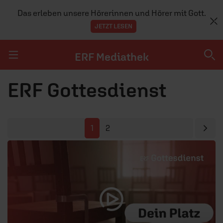
Das erleben unsere Hörerinnen und Hörer mit Gott.
JETZT LESEN
ERF Mediathek
Navigation überspringen
ERF Gottesdienst
ERF Mediathek
SENDUNGEN A-Z
Näc
1
2
ERF WEB-TV
APPS