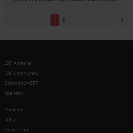
Näc
1
2
ERF Antenne
ERF Community
Gebet beim ERF
Spenden
Empfang
Jobs
Newsletter