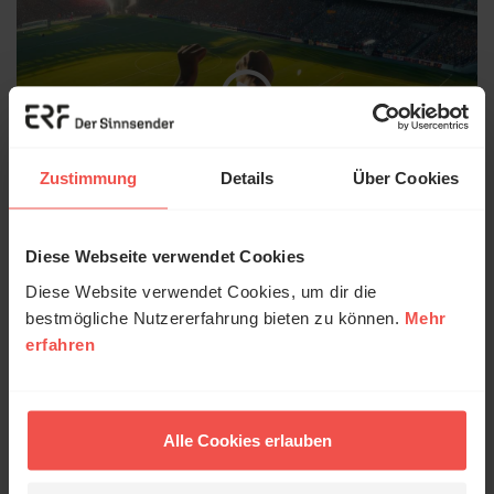
Zustimmung
Details
Über Cookies
© KI-generiert von Elmira/
stock.adobe.com
05.07.2026
/ ERF Gottesdienst
Diese Webseite verwendet Cookies
Diese Website verwendet Cookies, um dir die
„Bin ich mehr „wert“, wenn
bestmögliche Nutzererfahrung bieten zu können.
Mehr
ich gewinne?“
erfahren
ERF Gottesdienst mit Pastor Harald Orth aus
der Freien ev. Gemeinde in Wiesbaden.
Alle Cookies erlauben