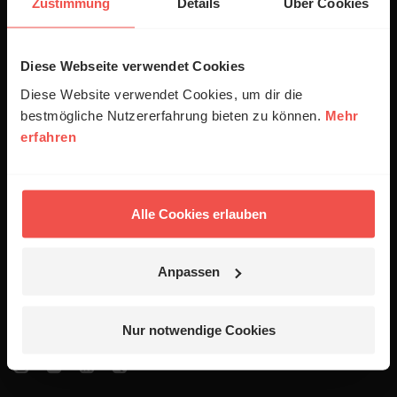
Zustimmung
Details
Über Cookies
Empfang
Diese Webseite verwendet Cookies
Jobs
Diese Website verwendet Cookies, um dir die
Newsletter
bestmögliche Nutzererfahrung bieten zu können.
Mehr
Podcasts
erfahren
Presse
Alle Cookies erlauben
06441 957-1414
Kontakt
Anpassen
Nutzungsanfrage
Mediadaten
Nur notwendige Cookies