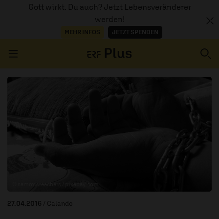
Gott wirkt. Du auch? Jetzt Lebensveränderer
werden!
MEHR INFOS
JETZT SPENDEN
Navigation überspringen
ERZÄHL MAL
AUDIOTHEK
PROGRAMM
MITMACHEN
© sammisreachers /
pixabay.com
PODCASTS
27.04.2016
/ Calando
ÜBER