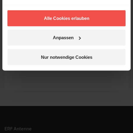
Livestream mit den Sendungen des ERF
Über Chromecast können Sie Sendungen auch
auf externen Geräten nutzen
Alle Cookies erlauben
Alle Sendungen können Sie einfach bewerten
und damit anderen Nutzern weiterempfehlen
Anpassen
Mit der „Weiterleiten“-Funktion können Sie
einzelne Sendungen gezielt in den Sozialen
Netzwerken, per E-Mail o.a. mit Familie,
Nur notwendige Cookies
Freunden und Bekannten teilen
ERF Antenne