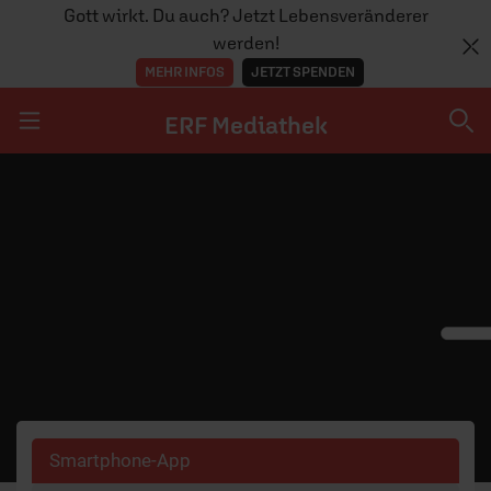
Gott wirkt. Du auch? Jetzt Lebensveränderer
werden!
MEHR INFOS
JETZT SPENDEN
ERF Mediathek
Navigation überspringen
ERF Mediathek
SENDUNGEN A-Z
ERF WEB-TV
APPS
Smartphone-App