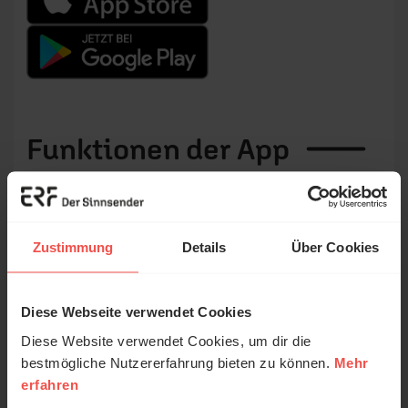
Funktionen der
App
Folgende Funktionen bietet Ihnen die App der ERF
Mediathek:
Zustimmung
Details
Über Cookies
Zugriff auf alle Sendungen aus der ERF
Mediathek
Mit der Suchfunktion gezielt nach Sendungen
Diese Webseite verwendet Cookies
suchen
Diese Website verwendet Cookies, um dir die
In einer Merkliste können Sendungen
bestmögliche Nutzererfahrung bieten zu können.
Mehr
gespeichert werden, die Sie noch anschauen
erfahren
möchten oder die Ihnen gefallen haben