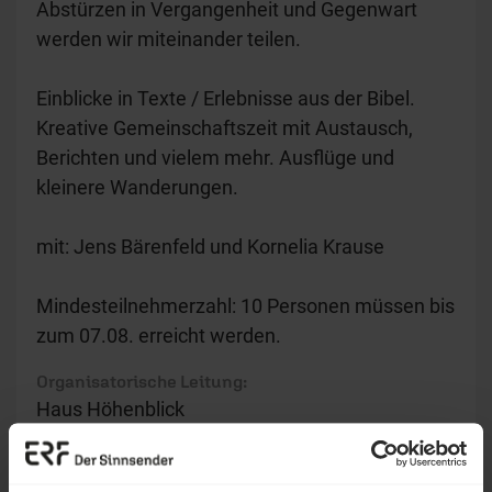
Abstürzen in Vergangenheit und Gegenwart
werden wir miteinander teilen.
Einblicke in Texte / Erlebnisse aus der Bibel.
Kreative Gemeinschaftszeit mit Austausch,
Berichten und vielem mehr. Ausflüge und
kleinere Wanderungen.
mit: Jens Bärenfeld und Kornelia Krause
Mindesteilnehmerzahl: 10 Personen müssen bis
zum 07.08. erreicht werden.
Organisatorische Leitung:
Haus Höhenblick
Geistliche Leitung:
Kornelia Krause, Jens Bärenfeld