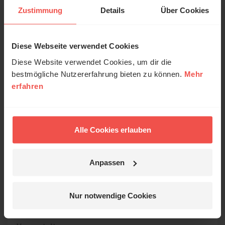
Zustimmung
Details
Über Cookies
Treffpunkt(e)/Zielort:
Haus Höhenblick
Friederike-Fliedner-Str. 9
Diese Webseite verwendet Cookies
D-35619 Braunfels
Diese Website verwendet Cookies, um dir die
Fon: 06442 / 9370
bestmögliche Nutzererfahrung bieten zu können.
Mehr
erfahren
Preise und Leistungen:
VP-Preise pro Person & Tag (je nach
Zimmerkategorie):
Alle Cookies erlauben
Einzelzimmer: 78,00 bis 90,00 Euro
Doppelzimmer: 67,00 bis 75,50 Euro
zzgl. Freizeitgebühr pro Person: 70 Euro
Anpassen
(einmalig)
Weitere Infos:
Nur notwendige Cookies
Detailinfos
|
Infomaterial anfordern