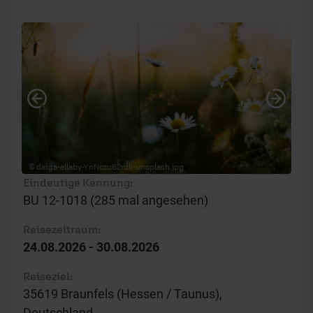
Vorheriges
Näc
© daiga-ellaby-YnNczu62rdk-unsplash.jpg
Eindeutige Kennung:
BU 12-1018 (285 mal angesehen)
Reisezeitraum:
24.08.2026 - 30.08.2026
Reiseziel:
35619 Braunfels (Hessen / Taunus),
Deutschland