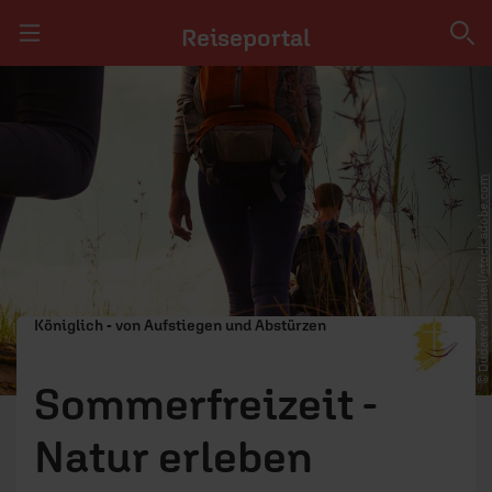
Reiseportal
Navigation überspringen
Reiseportal
REISEANGEBOTE
stock.adobe.com
INFOS
HINWEISE FÜR ANBIETER
© Dudarev Mikhail/
AGB
Königlich - von Aufstiegen und Abstürzen
IMPRESSUM
Sommerfreizeit -
Natur erleben