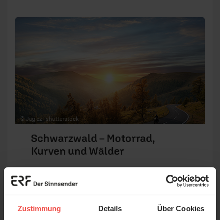
© Jag cz - shutterstock
Schwarzwald – Motorrad,
Kurven und Wälder
Motorradfreizeit
Reiseziel:
Deutschland
Reisezeitraum:
15.08.2026 -
Zustimmung
Details
Über Cookies
22.08.2026