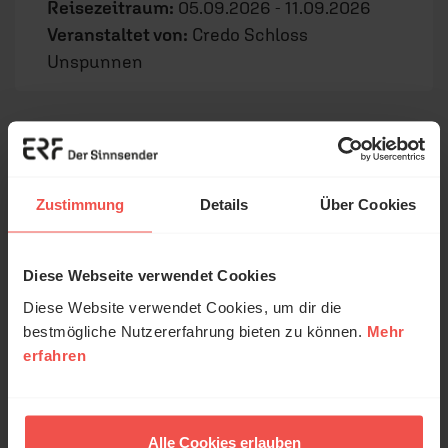
Reisezeitraum:
05.09.2026 - 11.09.2026
Veranstaltet von:
Credo Schloss
Unspunnen
Zustimmung
Details
Über Cookies
Diese Webseite verwendet Cookies
Diese Website verwendet Cookies, um dir die
bestmögliche Nutzererfahrung bieten zu können.
Mehr
© unsplash
erfahren
Start in die Ehe
Wochenende für Paare, die heiraten wollen
Alle Cookies erlauben