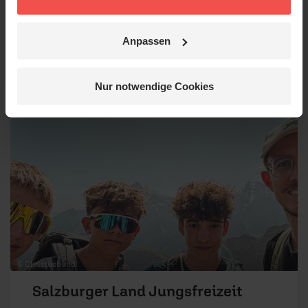
und Paare im ersten Ehejahr
Reisezeitraum:
20.11.2026 - 22.11.2026
Anpassen
Veranstaltet von:
Gästehaus Vandsburg im
DGD e. V.
Nur notwendige Cookies
© Christusbund
Salzburger Land Jungsfreizeit