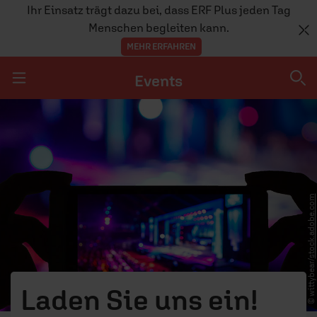
Ihr Einsatz trägt dazu bei, dass ERF Plus jeden Tag
Menschen begleiten kann.
MEHR ERFAHREN
Events
Navigation überspringen
Events
ERF UNTERWEGS
stock.adobe.com
© wittybear/
Laden Sie uns ein!