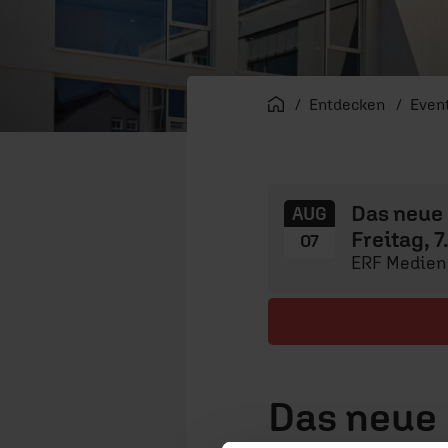
Startseite
Entdecken
Even
Das neue
AUG
Freitag, 
07
ERF Medienh
Das neue