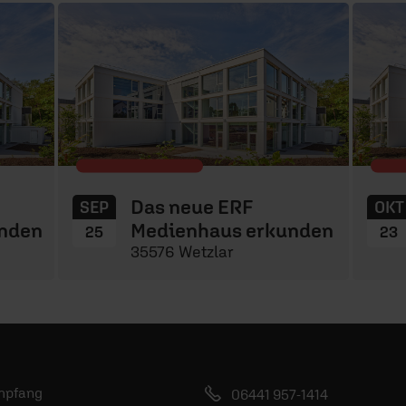
Das neue ERF
SEP
OKT
nden
Medienhaus erkunden
25
23
35576 Wetzlar
mpfang
06441 957-1414