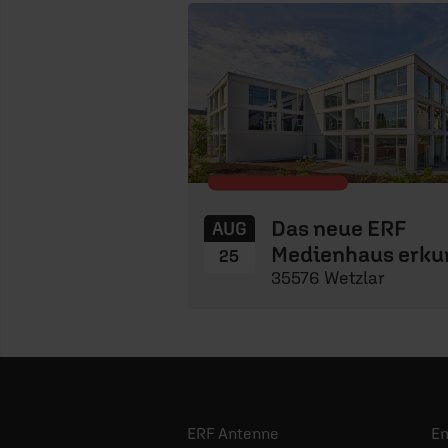
Das neue ERF
AUG
Medienhaus erku
25
35576 Wetzlar
ERF Antenne
E