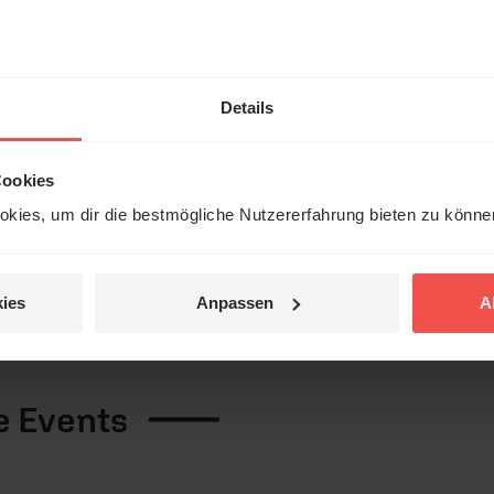
eladen zu einer Führung durch unser neu gebautes ERF
en Sie, wie und wo wir arbeiten. Sie erkunden unsere
Details
räume, weitere Arbeitsflächen, den großen Besprechun
Außerdem erhalten Sie einen Blick in unsere Arbeitskultu
Cookies
rte leben. Kommen Sie mit auf Entdeckungsreise.
kies, um dir die bestmögliche Nutzererfahrung bieten zu könn
ies
Anpassen
A
e
Events