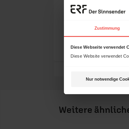
erkunden
Sie sind herzlich eing
Medienhaus. Dabei seh
Zustimmung
Aufnahme- und Schnitt
Saal und vieles mehr. 
Diese Webseite verwendet 
und wie wir unsere We
Diese Website verwendet Coo
Nur notwendige Cook
Weitere ähnlich