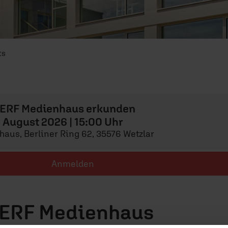
ts
 ERF Medienhaus erkunden
7. August 2026 | 15:00 Uhr
aus, Berliner Ring 62, 35576 Wetzlar
Anmelden
 ERF Medienhaus