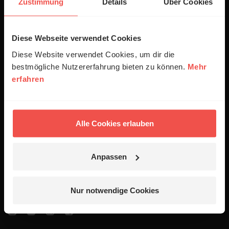
Zustimmung
Details
Über Cookies
Empfang
Diese Webseite verwendet Cookies
Jobs
Diese Website verwendet Cookies, um dir die
Newsletter
bestmögliche Nutzererfahrung bieten zu können.
Mehr
Podcasts
erfahren
Presse
Alle Cookies erlauben
06441 957-1414
Kontakt
Anpassen
Nutzungsanfrage
Mediadaten
Nur notwendige Cookies