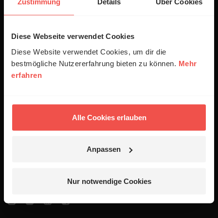
Zustimmung
Details
Über Cookies
Empfang
Diese Webseite verwendet Cookies
Jobs
Diese Website verwendet Cookies, um dir die
Newsletter
bestmögliche Nutzererfahrung bieten zu können.
Mehr
Podcasts
erfahren
Presse
Alle Cookies erlauben
06441 957-1414
Kontakt
Anpassen
Nutzungsanfrage
Mediadaten
Nur notwendige Cookies