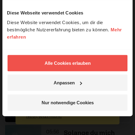
Diese Webseite verwendet Cookies
© Ruth Schneider / ERF
Diese Website verwendet Cookies, um dir die
06:07
Alles ist ok
bestmögliche Nutzererfahrung bieten zu können.
Mehr
Claudia Reichstein-
erfahren
Erzähl mal!
Wellbrock
Das erleben unsere Hörerinnen und
Hörer mit Gott ...
Alle Cookies erlauben
06:03
Damit wir das
Anpassen
Leben haben
Jetzt Geschichten
Albert Frey
entdecken
Nur notwendige Cookies
Nein, jetzt nicht.
05:56
Solange du mich