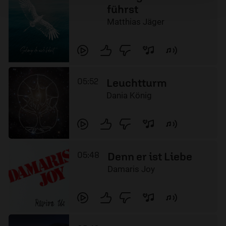
führst
Matthias Jäger
05:52
Leuchtturm
Dania König
05:48
Denn er ist Liebe
Damaris Joy