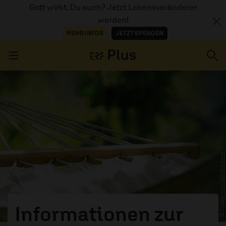
Gott wirkt. Du auch? Jetzt Lebensveränderer
werden!
MEHR INFOS
JETZT SPENDEN
Navigation überspringen
ERZÄHL MAL
AUDIOTHEK
stock.adobe.com
PROGRAMM
MITMACHEN
PODCASTS
© Zoja/
Informationen zur
ÜBER