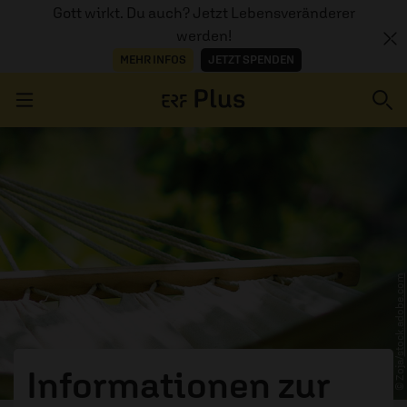
Gott wirkt. Du auch? Jetzt Lebensveränderer
werden!
MEHR INFOS
JETZT SPENDEN
Navigation überspringen
ERZÄHL MAL
AUDIOTHEK
stock.adobe.com
PROGRAMM
MITMACHEN
PODCASTS
© Zoja/
Informationen zur
ÜBER