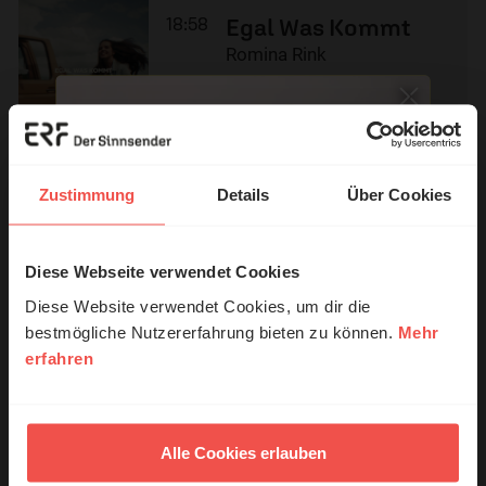
18:58
Egal Was Kommt
Romina Rink
18:54
Lass deine Hände
Zustimmung
Details
Über Cookies
erzähln
Lilly Kiuntke
Diese Webseite verwendet Cookies
© Ruth Schneider / ERF
Diese Website verwendet Cookies, um dir die
bestmögliche Nutzererfahrung bieten zu können.
Mehr
erfahren
Erzähl mal!
18:51
Einfaches Herz
Matthias Drexler
Das erleben unsere Hörerinnen und
Hörer mit Gott ...
Alle Cookies erlauben