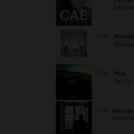
Cae Gau
Wunde
15:32
Mal an
Mut
15:23
Alex Lys
Wer du 
15:17
anniek;e