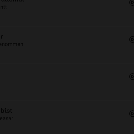
ntt
r
genommen
bist
leasar