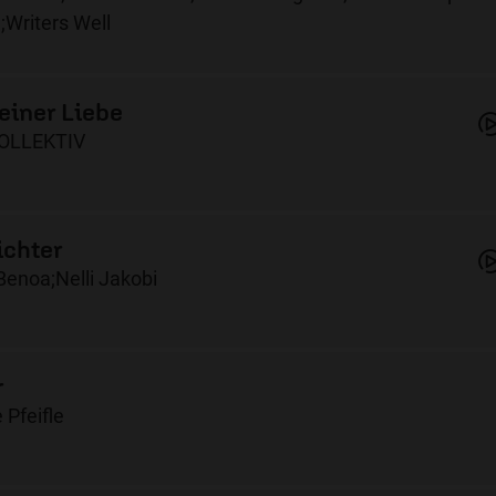
e;Writers Well
einer Liebe
KOLLEKTIV
ichter
Benoa;Nelli Jakobi
r
 Pfeifle