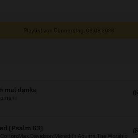
Playlist von
Donnerstag, 06.08.2026
h mal danke
Neumann
ied (Psalm 63)
Cotton;Max Davidson;Meredith Aguirre;The Worship