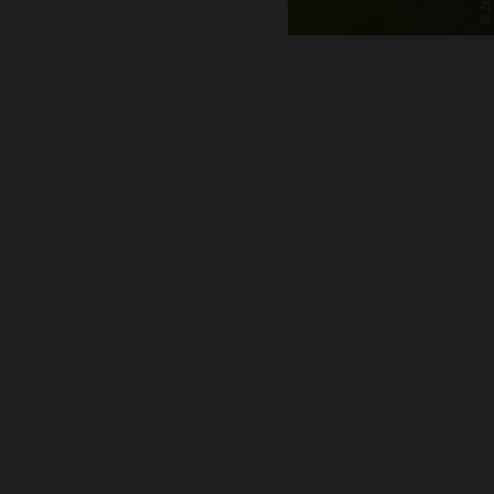
© Zoja/
.