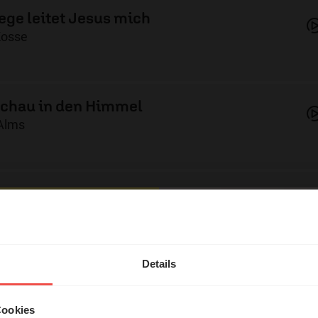
ege leitet Jesus mich
Kosse
schau in den Himmel
 Alms
r die Liebe sehn
 Mohns
hl mal!
erleben unsere Hörerinnen
Details
ort
örer mit Gott ...
Rink
Cookies