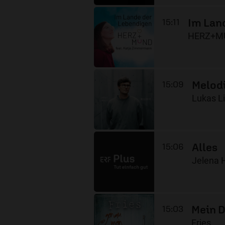
Im Lan
15:11
HERZ+MU
Melod
15:09
Lukas L
Alles
15:06
Jelena 
Mein D
15:03
Fries