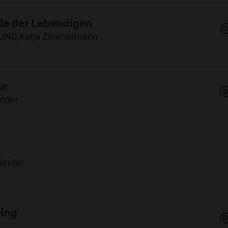
de der Lebendigen
ND;Katja Zimmermann
ie
inder
Herder
ing