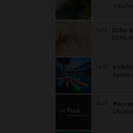
Initiativ
Echo d
16:13
E DREI 
Knickl
16:10
Bastian 
Maure
16:07
Christine