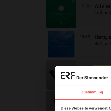
Alle W
16:03
Lothar 
Herz, 
15:56
Bettina
Bis wi
15:53
Weida &
Erzä
Das 
Zustimmung
Dein W
15:49
und H
Romina 
Diese Webseite verwendet 